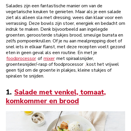
Salades zijn een fantastische manier om van de
vegetarische keuken te genieten. Maar als je een salade
ziet als alleen sla met dressing, wees dan klaar voor een
verrassing. Deze bowls zijn stoer, energiek en bedacht om
indruk te maken. Denk bijvoorbeeld aan ingelegde
groenten, geroosterde stukjes brood, smeuïge burrata en
zelfs pompoenkrullen. Of je nu aan mealprepping doet of
snel iets in elkaar flanst, met deze recepten voelt gezond
eten in geen geval als een routine. En met je
foodprocessor
of
mixer
met spiraalsnijder,
groentesnijder/-rasp of foodprocessor
,
kost het vrijwel
geen tijd om de groente in plakjes, kleine stukjes of
spiralen te snijden.
1.
Salade met venkel, tomaat,
komkommer en brood