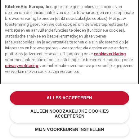
KitchenAid Europa, Inc.
gebruikt eigen cookies en cookies van
derden om de functionaliteit van de site te waarborgen en een optimale
browse-ervaring te bieden (strikt noodzakelijke cookies). Met jouw
toestemming gebruiken we ook cookies om de websiteprestaties te
verbeteren en aanvullende functies te bieden (functionele cookies),
statistische analyse en bezoekersmetingen uit te voeren
(analysecookies) en je advertenties te tonen die zijn afgestemd op je
interesses en browsegedrag – waaronder via derden en op andere
platforms (advertentiecookies). Raadpleeg onze
cookieverklaring
Gek op mayonaise maar liever zonder eieren? Dat kan met
voor meer informatie of om je instellingen te beheren. Raadpleeg onze
deze plantaardige versie. Deze heeft een zachte en
privacyverklaring
voor informatie over hoe we persoonlijke gegevens
fluweelachtige structuur door het gebruik van zijdetofu en
verwerken die via cookies zijn verzameld.
krijgt een vleugje pit door het toevoegen van citroensap
en azijn. De mayonaise mag, ook als je niet veganistisch
bent, niet in je koelkast ontbreken en is te gebruiken als
saladedressing of vegetarische dip.
ALLES ACCEPTEREN
23.
Simpele vinaigrette
ALLEEN NOODZAKELIJKE COOKIES
ACCEPTEREN
MIJN VOORKEUREN INSTELLEN