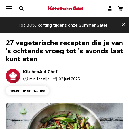
Tot 30% korting tijdens onze Summer Sale!
Hi
27 vegetarische recepten die je van
's ochtends vroeg tot 's avonds laat
kunt eten
KitchenAid Chef
min. leestijd
02 juni 2025
RECEPTINSPIRATIES