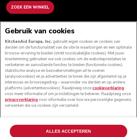
ZOEK EEN WINKEL
WE ACCEPTEREN
Gebruik van cookies
KitchenAid Europa, Inc.
gebruikt eigen cookies en cookies van
derden om de functionaliteit van de site te waarborgen en een optimale
browse-ervaring te bieden (strikt noodzakelijke cookies). Met jouw
VOLG ONS
toestemming gebruiken we ook cookies om de websiteprestaties te
verbeteren en aanvullende functies te bieden (functionele cookies),
statistische analyse en bezoekersmetingen uit te voeren
(analysecookies) en je advertenties te tonen die zijn afgestemd op je
interesses en browsegedrag – waaronder via derden en op andere
platforms (advertentiecookies). Raadpleeg onze
cookieverklaring
voor meer informatie of om je instellingen te beheren. Raadpleeg onze
privacyverklaring
voor informatie over hoe we persoonlijke gegevens
verwerken die via cookies zijn verzameld.
© KitchenAid 2026 - Alle rechten voorbehouden.
ALLES ACCEPTEREN
KitchenAid en het design van de mixer zijn handelsmerken