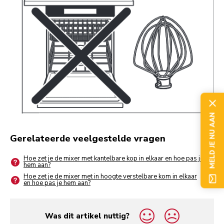
MELD JE NU AAN
Gerelateerde veelgestelde vragen
Hoe zet je de mixer met kantelbare kop in elkaar en hoe pas je
hem aan?
Hoe zet je de mixer met in hoogte verstelbare kom in elkaar
en hoe pas je hem aan?
Was dit artikel nuttig?
yes
no