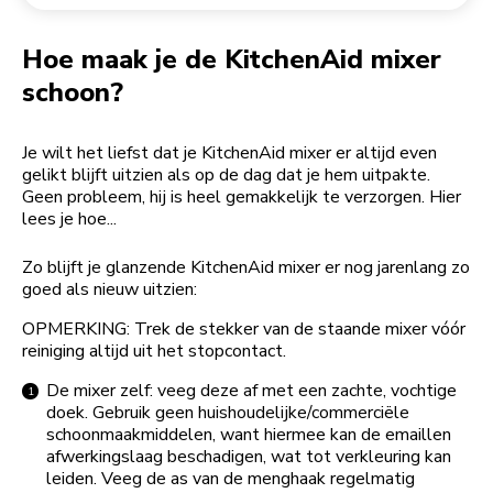
Een bestelling retourneren
Koffiemolen
My Account
Hoe maak je de KitchenAid mixer
schoon?
Je wilt het liefst dat je KitchenAid mixer er altijd even
gelikt blijft uitzien als op de dag dat je hem uitpakte.
Geen probleem, hij is heel gemakkelijk te verzorgen. Hier
lees je hoe...
Zo blijft je glanzende KitchenAid mixer er nog jarenlang zo
goed als nieuw uitzien:
OPMERKING: Trek de stekker van de staande mixer vóór
reiniging altijd uit het stopcontact.
De mixer zelf: veeg deze af met een zachte, vochtige
doek. Gebruik geen huishoudelijke/commerciële
schoonmaakmiddelen, want hiermee kan de emaillen
afwerkingslaag beschadigen, wat tot verkleuring kan
leiden. Veeg de as van de menghaak regelmatig