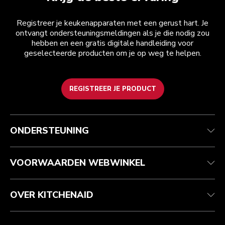
Registreer je keukenapparaten met een gerust hart. Je
ontvangt ondersteuningsmeldingen als je die nodig zou
hebben en een gratis digitale handleiding voor
geselecteerde producten om je op weg te helpen.
REGISTREER JE PRODUCT
Health check
Algemene voorwaarden
Het merk
Zoek een winkel
Klantenservice
Verzending en levering
Onze geschiedenis
ONDERSTEUNING
Je bestelling volgen
Retournering en terugbetaling
Garantie en documenten
Imprint
Contact opnemen
Toegankelijkheidsverklaring
Veelgestelde vragen
ODR
VOORWAARDEN WEBWINKEL
OVER KITCHENAID