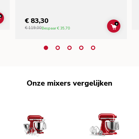
+
€ 83,30
ADD TO CART
+
€ 119,00
ADD TO C
Bespaar
€ 35,70
Onze mixers vergelijken