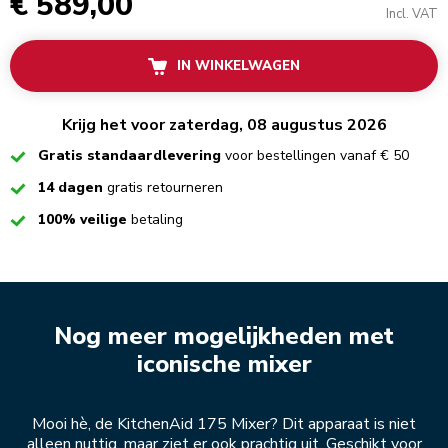
€ 589,00
Incl. VAT
IN WINKELWAGEN
Krijg het voor zaterdag, 08 augustus 2026
Checked
Gratis standaardlevering
voor bestellingen vanaf € 50
Checked
14 dagen
gratis retourneren
Checked
100% veilige
betaling
Nog meer mogelijkheden met
iconische mixer
Mooi hè, de KitchenAid 175 Mixer? Dit apparaat is niet
alleen nuttig, maar ziet er ook prachtig uit. Geschikt voor