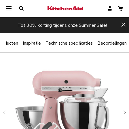
Tot 30% korting tijdens onze Summer Sale!
Hi
producten
Inspiratie
Technische specificaties
Beoordelingen