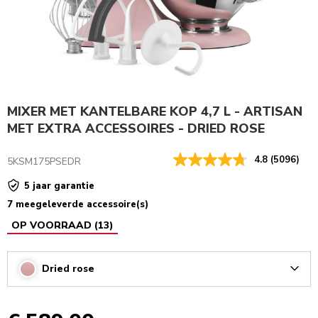
MIXER MET KANTELBARE KOP 4,7 L - ARTISAN
MET EXTRA ACCESSOIRES - DRIED ROSE
4.8
(5096)
5KSM175PSEDR
5 jaar garantie
7 meegeleverde accessoire(s)
OP VOORRAAD
(
13
)
Dried rose
Arrow