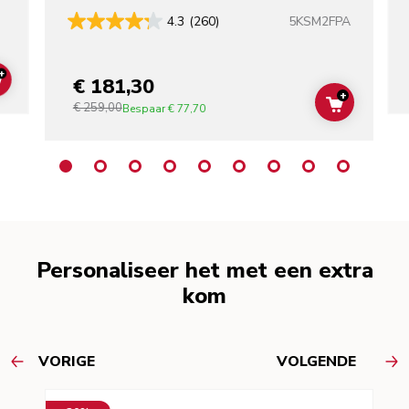
5KSM2FPA
4.3
(260)
+
€ 181,30
ADD TO CART
+
€ 259,00
ADD TO C
Bespaar
€ 77,70
Personaliseer het met een extra
kom
VORIGE
VOLGENDE