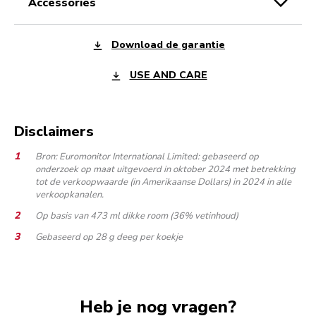
accessories
Download de garantie
USE AND CARE
Disclaimers
Bron: Euromonitor International Limited: gebaseerd op
onderzoek op maat uitgevoerd in oktober 2024 met betrekking
tot de verkoopwaarde (in Amerikaanse Dollars) in 2024 in alle
verkoopkanalen.
Op basis van 473 ml dikke room (36% vetinhoud)
Gebaseerd op 28 g deeg per koekje
Heb je nog vragen?