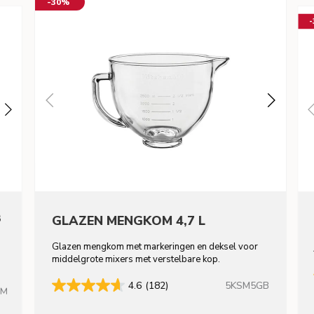
-30%
8
GLAZEN MENGKOM 4,7 L
Glazen mengkom met markeringen en deksel voor
middelgrote mixers met verstelbare kop.
5KSM5GB
4.6
(182)
HM