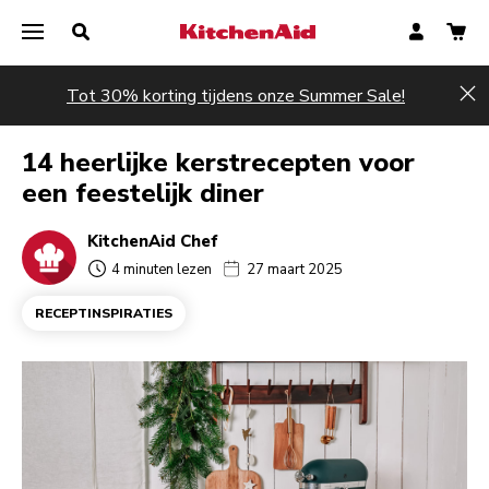
Tot 30% korting tijdens onze Summer Sale!
Hi
14 heerlijke kerstrecepten voor
een feestelijk diner
KitchenAid Chef
4 minuten lezen
27 maart 2025
RECEPTINSPIRATIES