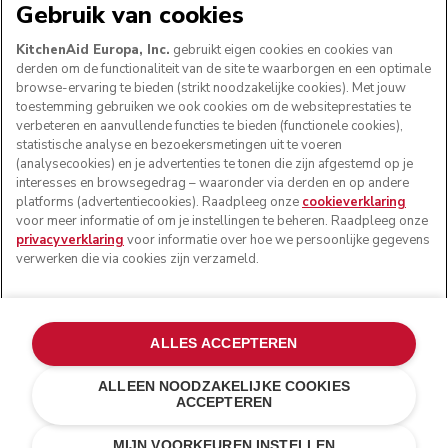
Gebruik van cookies
KitchenAid Europa, Inc.
gebruikt eigen cookies en cookies van
derden om de functionaliteit van de site te waarborgen en een optimale
browse-ervaring te bieden (strikt noodzakelijke cookies). Met jouw
VOLG ONS
toestemming gebruiken we ook cookies om de websiteprestaties te
verbeteren en aanvullende functies te bieden (functionele cookies),
statistische analyse en bezoekersmetingen uit te voeren
(analysecookies) en je advertenties te tonen die zijn afgestemd op je
interesses en browsegedrag – waaronder via derden en op andere
platforms (advertentiecookies). Raadpleeg onze
cookieverklaring
voor meer informatie of om je instellingen te beheren. Raadpleeg onze
privacyverklaring
voor informatie over hoe we persoonlijke gegevens
verwerken die via cookies zijn verzameld.
© KitchenAid 2026 - Alle rechten voorbehouden.
ALLES ACCEPTEREN
KitchenAid en het design van de mixer zijn handelsmerken
in de Verenigde Staten en andere landen.
ALLEEN NOODZAKELIJKE COOKIES
ACCEPTEREN
Mijn cookies beheren
Privacyverklaring
Cookiebeleid
Andere landen
Online geschillenafhandeling
MIJN VOORKEUREN INSTELLEN