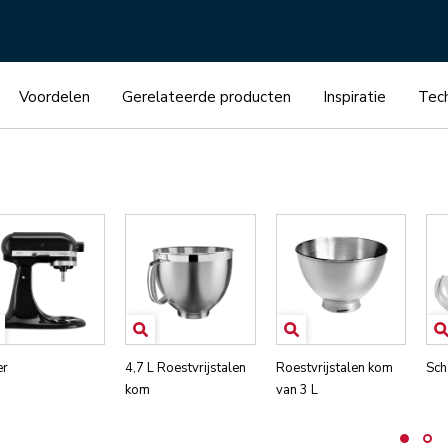
Voordelen
Gerelateerde producten
Inspiratie
Tech
er
4,7 L Roestvrijstalen
Roestvrijstalen kom
Sch
kom
van 3 L