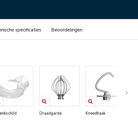
nische specificaties
Beoordelingen
enkschild
Draadgarde
Kneedhaak
Me