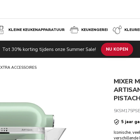
KLEINE KEUKENAPPARATUUR
KEUKENGEREI
KLEURE
A ACCESSOIRES - PISTACHE
Tot 30% korting tijdens onze Summer Sale!
de producten
Inspiratie
Technische specificaties
NU KOPEN
Beoordeli
 EXTRA ACCESSOIRES
MIXER M
ARTISAN
PISTAC
5KSM175PS
5 jaar ga
Iconische, vee
verschillende 