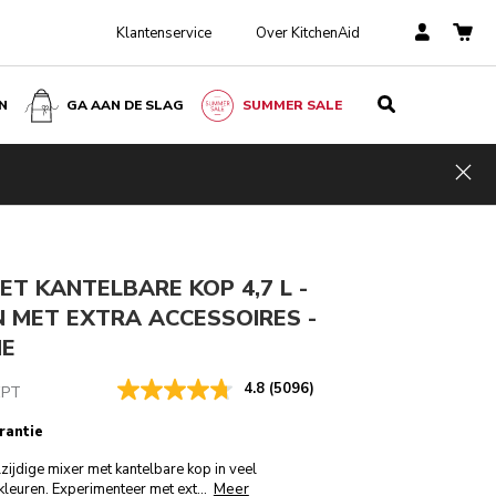
Klantenservice
Over KitchenAid
N
GA AAN DE SLAG
SUMMER SALE
Pistache
IN WINKELWAGEN
€ 589,00
Hid
Incl. VAT
ngen
ET KANTELBARE KOP 4,7 L -
 MET EXTRA ACCESSOIRES -
HE
4.8
(5096)
EPT
rantie
lzijdige mixer met kantelbare kop in veel
Meer
kleuren. Experimenteer met ext
...