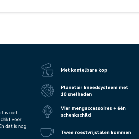
Met kantelbare kop
Planetair kneedsysteem met
10 snelheden
Vier mengaccessoires + één
t is niet
schenkschild
schikt voor
En dat is nog
Twee roestvrijstalen kommen