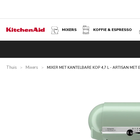
MIXERS
KOFFIE & ESPRESSO
MIXER MET KANTELBARE KOP 4,7 L - ARTISAN MET EXTR
Overzicht
Wat zit er in de doos?
Voordelen
Gerelateer
Thuis
Mixers
>
>
MIXER MET KANTELBARE KOP 4,7 L - ARTISAN MET