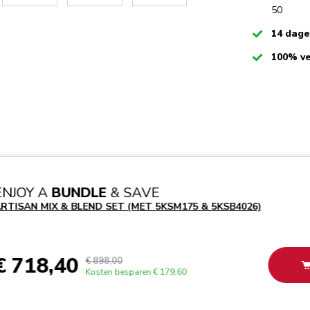
50
Checked
14 dag
Checked
100% ve
ENJOY A
BUNDLE
& SAVE
RTISAN MIX & BLEND SET (MET 5KSM175 & 5KSB4026)
€ 718,40
€ 898,00
Kosten besparen
€ 179,60