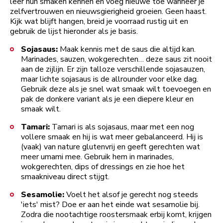
leer hun smaken kennen en voeg nieuwe toe wanneer je
zelfvertrouwen en nieuwsgierigheid groeien. Geen haast.
Kijk wat blijft hangen, breid je voorraad rustig uit en
gebruik de lijst hieronder als je basis.
Sojasaus:
Maak kennis met de saus die altijd kan.
Marinades, sauzen, wokgerechten… deze saus zit nooit
aan de zijlijn. Er zijn talloze verschillende sojasauzen,
maar lichte sojasaus is de allrounder voor elke dag.
Gebruik deze als je snel wat smaak wilt toevoegen en
pak de donkere variant als je een diepere kleur en
smaak wilt.
Tamari:
Tamari is als sojasaus, maar met een nog
vollere smaak en hij is wat meer gebalanceerd. Hij is
(vaak) van nature glutenvrij en geeft gerechten wat
meer umami mee. Gebruik hem in marinades,
wokgerechten, dips of dressings en zie hoe het
smaakniveau direct stijgt.
Sesamolie:
Voelt het alsof je gerecht nog steeds
'iets' mist? Doe er aan het einde wat sesamolie bij.
Zodra die nootachtige roostersmaak erbij komt, krijgen