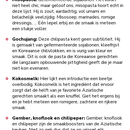
niet heel chic, maar geloof ons, misopasta hoort echt in
deze lijst. Hij is zout, aardachtig, vol umami en
belachelijk veelzijdig. Misosoep, marinades, romige
dressings, … Eén lepel erbij en de smaak is meteen
een stukje voller.
Gochujang:
Deze chilipasta kent geen subtiliteit. Hij
is gemaakt van gefermenteerde sojabonen, kleefrijst
en Koreaanse chilivlokken, en is vurig van kleur en
smaak. Dit is ook de pasta die Koreaanse gerechten
die langzaam opbouwende pittigheid geeft die je maar
niet kon evenaren.
Kokosmelk:
Hier lijkt een introductie een beetje
overbodig. Kokosmelk is het ingrediënt dat ervoor
zorgt dat de helft van je favoriete Aziatische
gerechten smaakt als een knuffel. Giet het ergens bij
en je hebt meteen een romigere, zachtere en rijkere
smaak.
Gember, knoflook en chilipeper:
Gember, knoflook
en chilipeper zijn de smaakboosters van de Aziatische
keuken. Niet zo gek dus dat ze op vrijwel elk