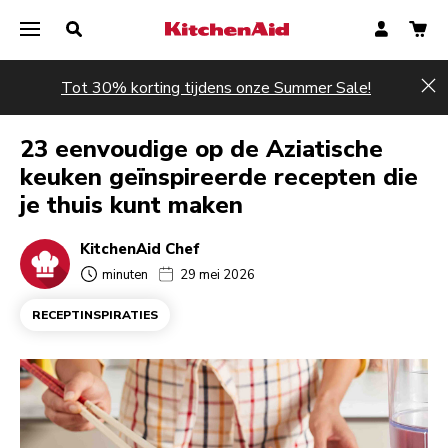
Tot 30% korting tijdens onze Summer Sale!
Hi
23 eenvoudige op de Aziatische
keuken geïnspireerde recepten die
je thuis kunt maken
KitchenAid Chef
minuten
29 mei 2026
RECEPTINSPIRATIES