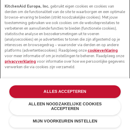
en uiteindelijk sobaslierten maken die zo uit een
KitchenAid Europa, Inc.
gebruikt eigen cookies en cookies van
restaurant in Tokyo lijken te komen. Houd de toppings
derden om de functionaliteit van de site te waarborgen en een optimale
simpel. Een sojadip en wat nori of sesam, want noedels
browse-ervaring te bieden (strikt noodzakelijke cookies). Met jouw
die zo lekker zijn hebben geen toeters en bellen nodig.
toestemming gebruiken we ook cookies om de websiteprestaties te
verbeteren en aanvullende functies te bieden (functionele cookies),
Speelse desserts en ijstraktaties
statistische analyse en bezoekersmetingen uit te voeren
(analysecookies) en je advertenties te tonen die zijn afgestemd op je
interesses en browsegedrag – waaronder via derden en op andere
Maak je klaar voor de nodige zoetigheid. Van smeuïge
platforms (advertentiecookies). Raadpleeg onze
cookieverklaring
mochi tot romige bubble tea, deze lekkernijen brengen de
voor meer informatie of om je instellingen te beheren. Raadpleeg onze
smeuïg-romige vrolijkheid van je favoriete desserts naar
privacyverklaring
voor informatie over hoe we persoonlijke gegevens
jouw eigen keuken.
verwerken die via cookies zijn verzameld.
20.
Mango mochi
ALLES ACCEPTEREN
ALLEEN NOODZAKELIJKE COOKIES
ACCEPTEREN
MIJN VOORKEUREN INSTELLEN