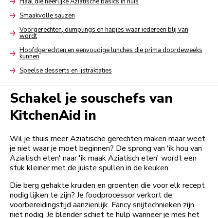
Haal die heerlijke Aziatische basics in huis
Arrow
Smaakvolle sauzen
Arrow
Voorgerechten, dumplings en hapjes waar iedereen blij van
wordt
Arrow
Hoofdgerechten en eenvoudige lunches die prima doordeweeks
kunnen
Arrow
Speelse desserts en ijstraktaties
Arrow
Schakel je souschefs van
KitchenAid in
Wil je thuis meer Aziatische gerechten maken maar weet
je niet waar je moet beginnen? De sprong van 'ik hou van
Aziatisch eten' naar 'ik maak Aziatisch eten' wordt een
stuk kleiner met de juiste spullen in de keuken.
Die berg gehakte kruiden en groenten die voor elk recept
nodig lijken te zijn? Je foodprocessor verkort de
voorbereidingstijd aanzienlijk. Fancy snijtechnieken zijn
niet nodig. Je blender schiet te hulp wanneer je mes het