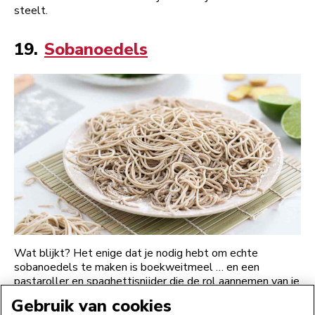
steelt.
19.
Sobanoedels
Wat blijkt? Het enige dat je nodig hebt om echte
sobanoedels te maken is boekweitmeel … en een
pastaroller en spaghettisnijder die de rol aannemen van je
persoonlijke noedelmasters. Jij maakt het deeg, zij doen
Gebruik van cookies
het fijne werk. De dunne deegvellen rollen, strak snijden