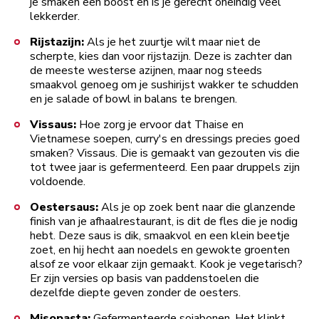
je smaken een boost en is je gerecht oneindig veel
lekkerder.
Rijstazijn:
Als je het zuurtje wilt maar niet de
scherpte, kies dan voor rijstazijn. Deze is zachter dan
de meeste westerse azijnen, maar nog steeds
smaakvol genoeg om je sushirijst wakker te schudden
en je salade of bowl in balans te brengen.
Vissaus:
Hoe zorg je ervoor dat Thaise en
Vietnamese soepen, curry's en dressings precies goed
smaken? Vissaus. Die is gemaakt van gezouten vis die
tot twee jaar is gefermenteerd. Een paar druppels zijn
voldoende.
Oestersaus:
Als je op zoek bent naar die glanzende
finish van je afhaalrestaurant, is dit de fles die je nodig
hebt. Deze saus is dik, smaakvol en een klein beetje
zoet, en hij hecht aan noedels en gewokte groenten
alsof ze voor elkaar zijn gemaakt. Kook je vegetarisch?
Er zijn versies op basis van paddenstoelen die
dezelfde diepte geven zonder de oesters.
Misopasta:
Gefermenteerde sojabonen. Het klinkt