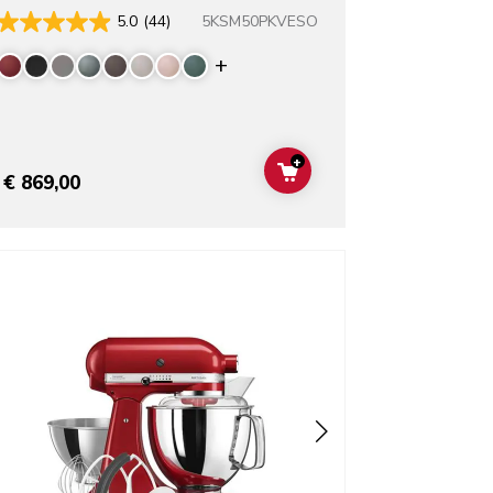
5KSM50PKVESO
5.0
(44)
rs
Display more colors
+
T
ADD TO CART
€ 869,00
o detail page