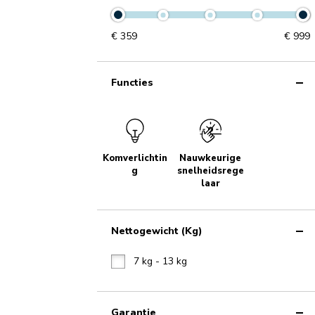
€
359
€
999
Functies
Komverlichtin
Nauwkeurige
g
snelheidsrege
laar
Nettogewicht (kg)
7 kg - 13 kg
Garantie