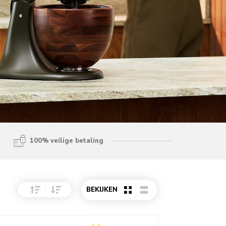
100% veilige betaling
Sort Price ascending
Sort Price descending
BEKIJKEN
o detail page