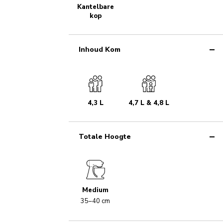
Kantelbare
kop
Inhoud Kom
4,3 L
4,7 L & 4,8 L
Totale Hoogte
Medium
35–40 cm