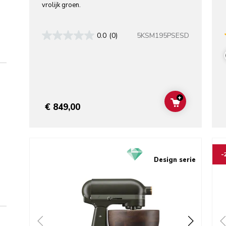
vrolijk groen.
5KSM195PSESD
0.0
(0)
+
ADD TO CAR
€ 849,00
Go to detail page
Go t
-
Design serie