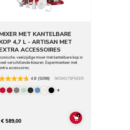
MIXER MET KANTELBARE
KOP 4,7 L - ARTISAN MET
EXTRA ACCESSOIRES
Iconische, veelzijdige mixer met kantelbare kop in
veel verschillende kleuren. Experimenteer met
extra accessoires.
5KSM175PSEER
4.8
(5098)
rs
Display more colors
+
T
ADD TO CART
€ 589,00