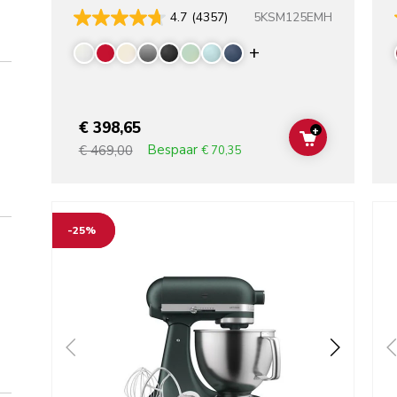
5KSM125EMH
4.7
(4357)
Display more colo
€ 398,65
+
ADD TO CAR
Bespaar
€ 469,00
€ 70,35
Go to detail page
Go t
-25%