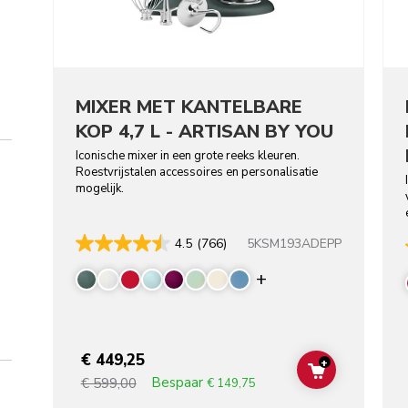
MIXER MET KANTELBARE
KOP 4,7 L - ARTISAN BY YOU
Iconische mixer in een grote reeks kleuren.
Roestvrijstalen accessoires en personalisatie
mogelijk.
5KSM193ADEPP
4.5
(766)
Display more colo
€ 449,25
+
ADD TO CAR
Bespaar
€ 599,00
€ 149,75