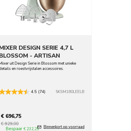
MIXER DESIGN SERIE 4,7 L
BLOSSOM - ARTISAN
Mixer uit Design Serie in Blossom met unieke
details en roestvrijstalen accessoires.
5KSM180LEELB
4.5
(74)
€ 696,75
€ 929,00
T
Binnenkort op voorraad
Bespaar
€ 232,25