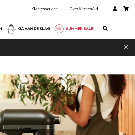
Klantenservice
Over KitchenAid
N
GA AAN DE SLAG
SUMMER SALE
Hid