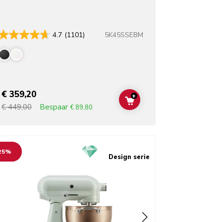
5K45SSEBM
4.7
(1101)
€ 359,20
+
T
ADD TO CART
Bespaar
€ 449,00
€ 89,80
o detail page
25%
Design serie